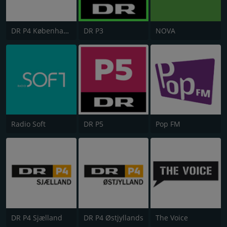
DR P4 København
DR P3
NOVA
Radio Soft
DR P5
Pop FM
DR P4 Sjælland
DR P4 Østjyllands
The Voice