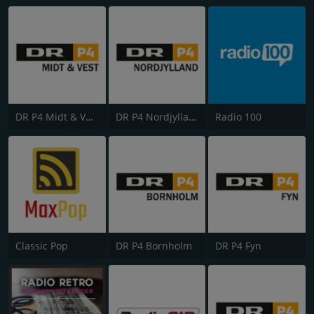
DR P4 Midt & Vest
DR P4 Nordjylland
Radio 100
Classic Pop
DR P4 Bornholm
DR P4 Fyn