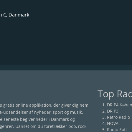
n C, Danmark
Top Rad
DR P4 Købe
gratis online applikation, der giver dig nem
DR P3
e-udsendelser af nyheder, sport og musik.
Retro Radio
e seneste begivenheder i Danmark og
NOVA
e genrer. Uanset om du foretrækker pop, rock
Radio Soft