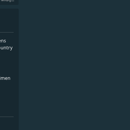
ens
ountry
timen