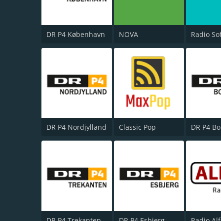
DR P4 København
NOVA
Radio So
DR P4 Nordjylland
Classic Pop
DR P4 B
DR P4 Trekanten
DR P4 Esbjerg
Radio Al