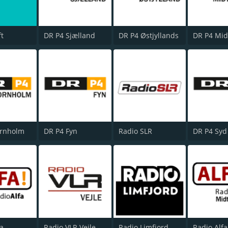
ft
DR P4 Sjælland
DR P4 Østjyllands
DR P4 Mid
ornholm
DR P4 Fyn
Radio SLR
DR P4 Syd
fa
Radio VLR Vejle
Radio Limfjord