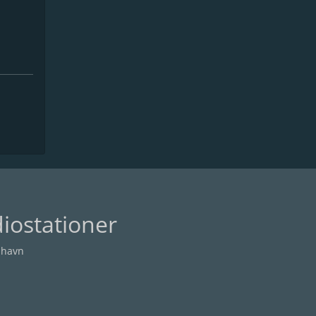
iostationer
nhavn