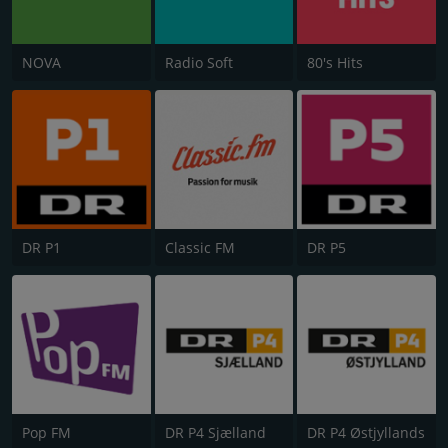
NOVA
Radio Soft
80's Hits
DR P1
Classic FM
DR P5
Pop FM
DR P4 Sjælland
DR P4 Østjyllands