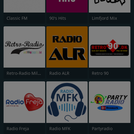
Classic FM
90's Hits
Limfjord Mix
Retro-Radio Millennium
Radio ALR
Retro 90
Radio Freja
Radio MFK
Partyradio